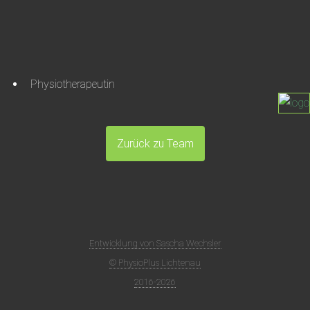
Physiotherapeutin
Zurück zu Team
Entwicklung von Sascha Wechsler
© PhysioPlus Lichtenau
2016-2026