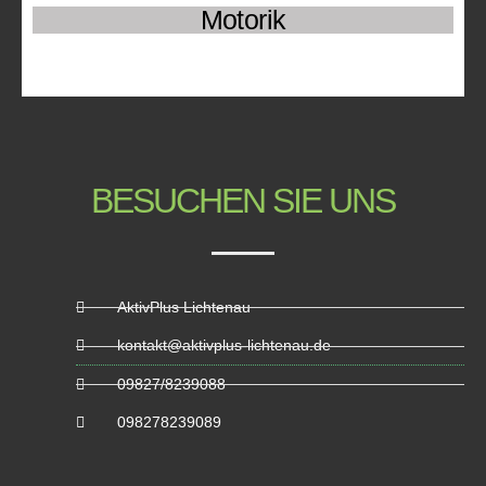
Motorik
BESUCHEN SIE UNS
AktivPlus Lichtenau
kontakt@aktivplus-lichtenau.de
09827/8239088
098278239089