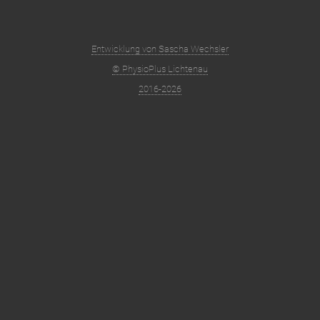
Entwicklung von Sascha Wechsler
© PhysioPlus Lichtenau
2016-2026