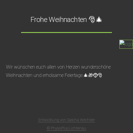
Frohe Weihnachten 🎅🎄
Wir wünschen euch allen von Herzen wunderschöne
Weihnachten und erholsame Feiertage.🎄🎁🤶🎅
Entwicklung von Sascha Wechsler
© PhysioPlus Lichtenau